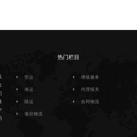
热门栏目
以
空运
增值服务
出
海运
代理报关
们
挂
陆运
合同物流
中
项目物流
的