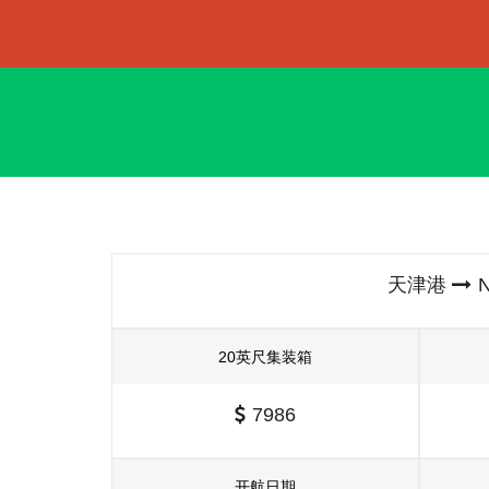
天津港
N
20英尺集装箱
7986
开航日期