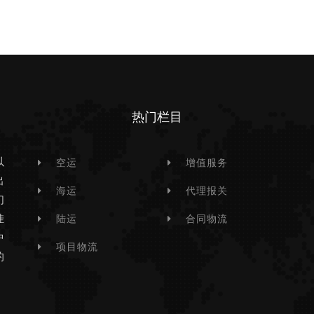
热门栏目
以
空运
增值服务
出
海运
代理报关
们
挂
陆运
合同物流
中
项目物流
的