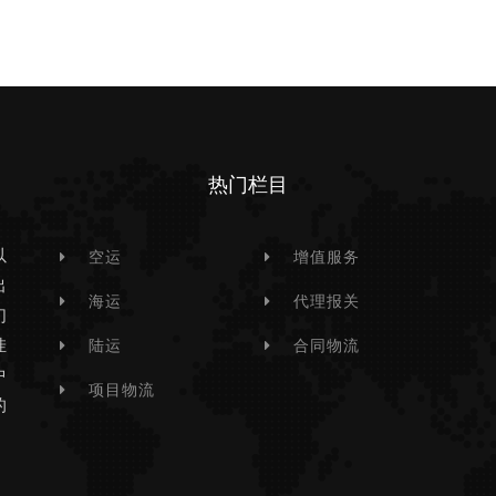
热门栏目
以
空运
增值服务
出
海运
代理报关
们
挂
陆运
合同物流
中
项目物流
的