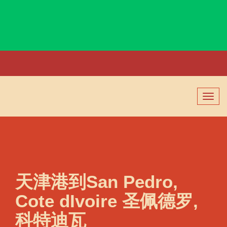
San Luis Rio Colorado, Mexico, 圣路易斯-里奥科罗拉多, 墨西哥
切
换
导
航
天津港到San Pedro,
Cote dIvoire 圣佩德罗,
科特迪瓦