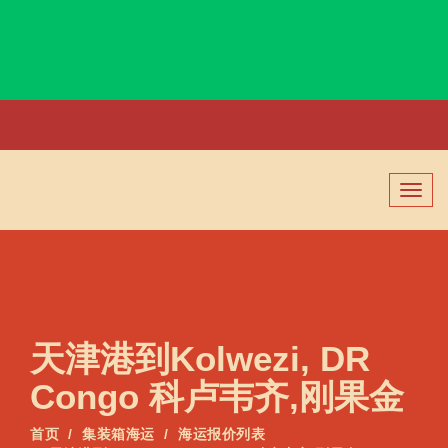
Kolkata, India, 加尔各答, 印度
切
换
导
航
天津港到Kolwezi, DR
Congo 科卢韦齐,刚果金
首页
集装箱海运
海运报价列表