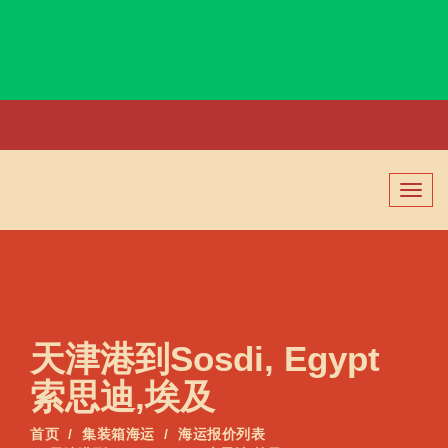
Sonils, Angola, 索尼斯, 安哥拉
切
换
导
航
天津港到Sosdi, Egypt
索思迪,埃及
首页
集装箱海运
海运报价列表