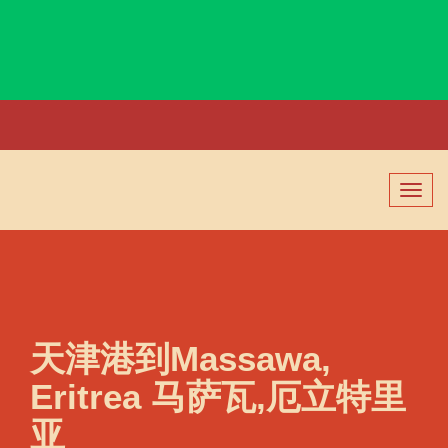
Maseru, Lesotho, 马塞卢, 莱索托
切
换
导
航
天津港到Massawa,
Eritrea 马萨瓦,厄立特里
亚