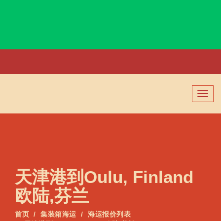
Ouagadougou, Burkina Faso, 瓦加杜古, 布基纳法索
切
换
导
航
天津港到Oulu, Finland
欧陆,芬兰
首页
集装箱海运
海运报价列表