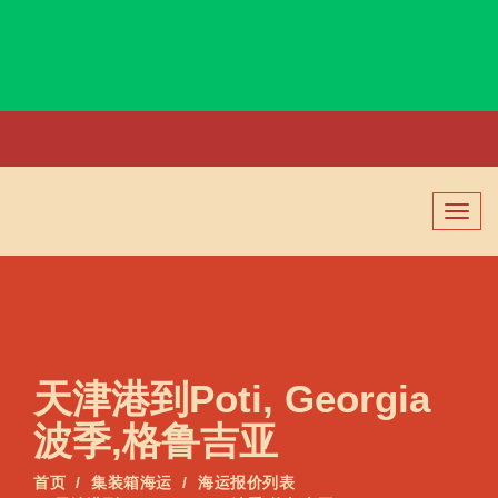
Posorja, Ecuador, 波索尔哈, 厄瓜多尔
切
换
导
航
天津港到Poti, Georgia
波季,格鲁吉亚
首页
集装箱海运
海运报价列表