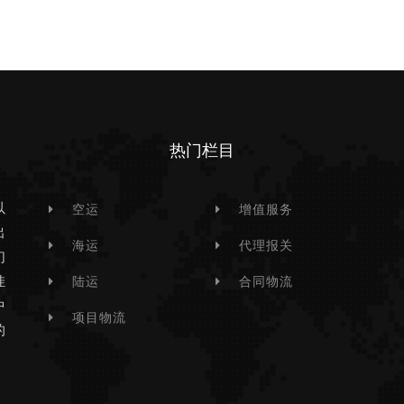
热门栏目
以
空运
增值服务
出
海运
代理报关
们
挂
陆运
合同物流
中
项目物流
的