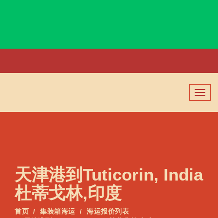
Turku, Finland, 图尔库港, 芬兰
切
换
导
航
天津港到Tuticorin, India
杜蒂戈林,印度
首页
集装箱海运
海运报价列表