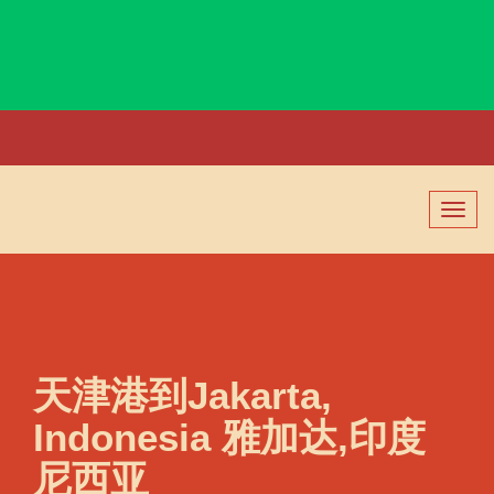
Jaipur, India, 斋普尔, 印度
切
换
导
航
天津港到Jakarta,
Indonesia 雅加达,印度
尼西亚