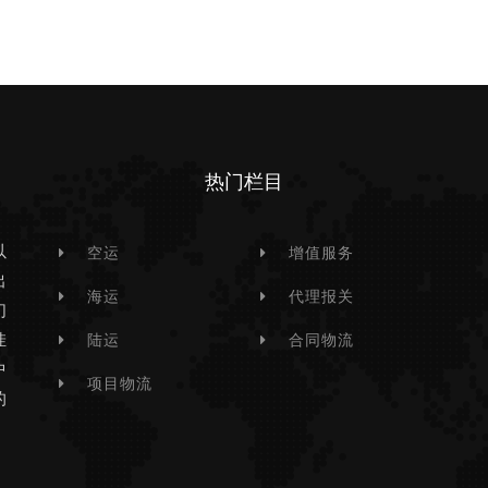
热门栏目
以
空运
增值服务
出
海运
代理报关
们
挂
陆运
合同物流
中
项目物流
的