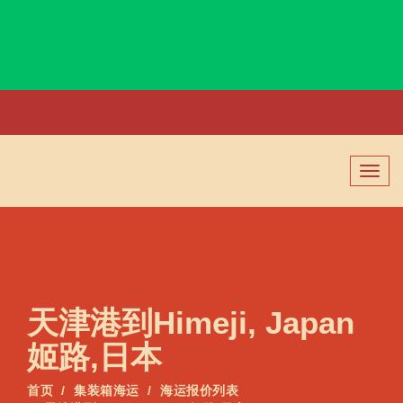
Hilo, USA, 希洛, 美国
切
换
导
航
天津港到Himeji, Japan
姬路,日本
首页
集装箱海运
海运报价列表