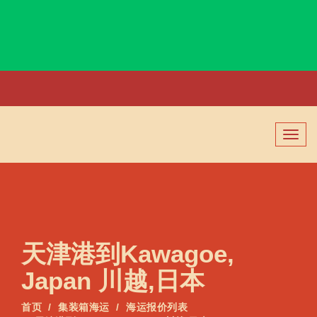
Kavieng, Papua New Guinea, 卡维恩, 巴布亚新几内亚
切
换
导
航
天津港到Kawagoe,
Japan 川越,日本
首页
集装箱海运
海运报价列表