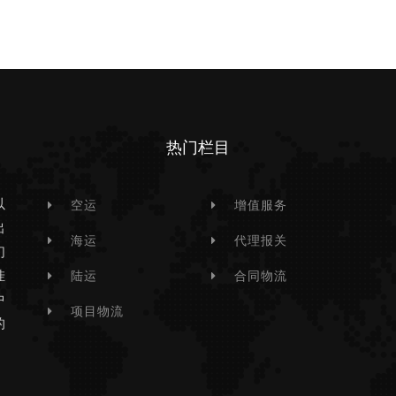
热门栏目
以
空运
增值服务
出
海运
代理报关
们
挂
陆运
合同物流
中
项目物流
的