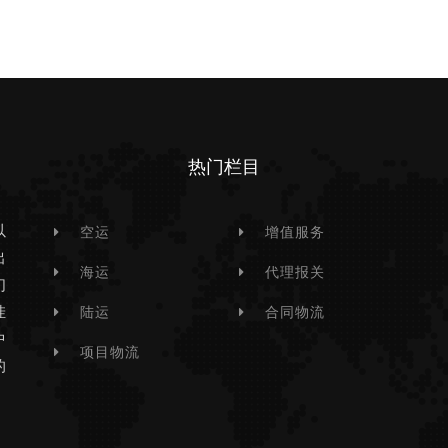
热门栏目
以
空运
增值服务
出
海运
代理报关
们
挂
陆运
合同物流
中
项目物流
的