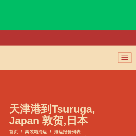
Trondheim, Norway, 特隆赫姆, 挪威
切
换
导
航
天津港到Tsuruga,
Japan 敦贺,日本
首页
集装箱海运
海运报价列表