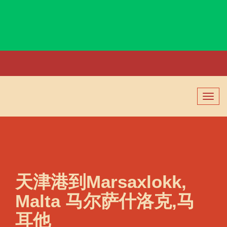
Marport, Turkey, 马波特, 土耳其
切
换
导
航
天津港到Marsaxlokk,
Malta 马尔萨什洛克,马
耳他