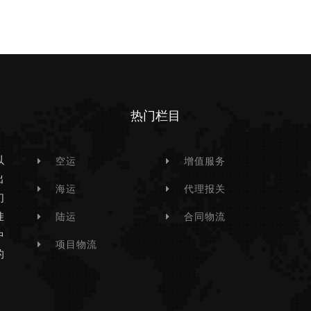
热门栏目
以
空运
增值服务
出
海运
代理报关
们
挂
陆运
合同物流
中
项目物流
的