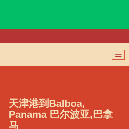
Baku, Azerbaijan, 巴库, 阿塞拜疆
切
换
导
航
天津港到Balboa,
Panama 巴尔波亚,巴拿
马