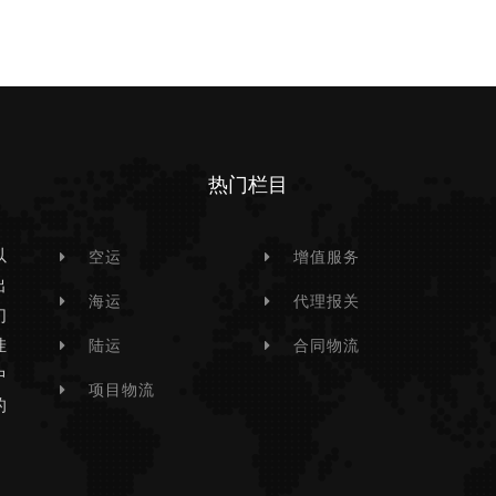
热门栏目
以
空运
增值服务
出
海运
代理报关
们
挂
陆运
合同物流
中
项目物流
的