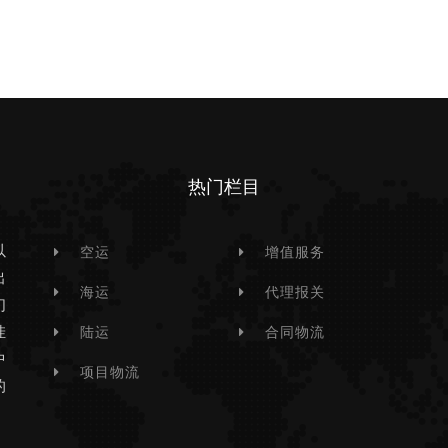
热门栏目
以
空运
增值服务
出
海运
代理报关
们
挂
陆运
合同物流
中
项目物流
的