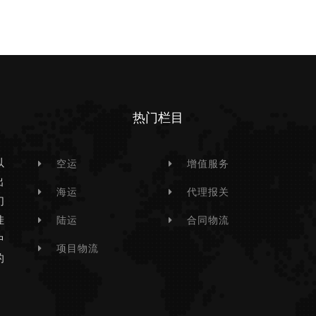
热门栏目
以
空运
增值服务
出
海运
代理报关
们
挂
陆运
合同物流
中
项目物流
的