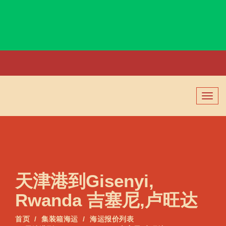
Gioia Tauro, Italy, 焦亚陶罗, 意大利
切
换
导
航
天津港到Gisenyi,
Rwanda 吉塞尼,卢旺达
首页
集装箱海运
海运报价列表