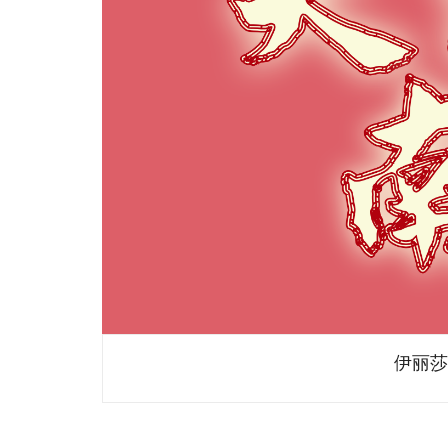
伊丽莎白港