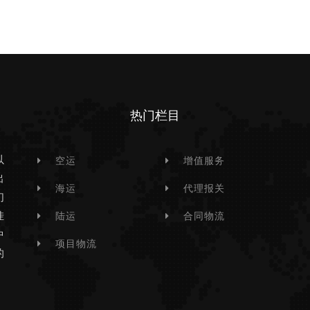
热门栏目
以
空运
增值服务
出
海运
代理报关
们
挂
陆运
合同物流
中
项目物流
的