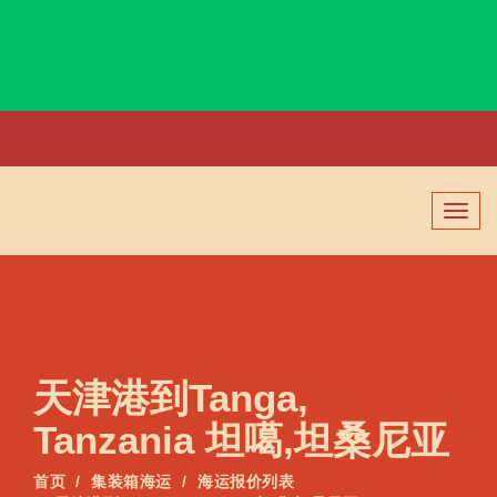
Tananger, Norway, 塔南厄尔, 挪威
切
换
导
航
天津港到Tanga,
Tanzania 坦噶,坦桑尼亚
首页
集装箱海运
海运报价列表