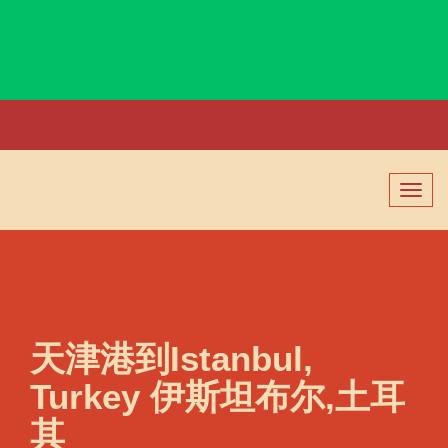
Islamabad, Pakistan, 伊斯兰堡, 巴基斯坦
切
换
导
航
天津港到Istanbul,
Turkey 伊斯坦布尔,土耳
其