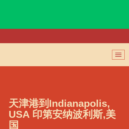
Incheon, Korea, 仁川, 韩国
切
换
导
航
天津港到Indianapolis,
USA 印第安纳波利斯,美
国