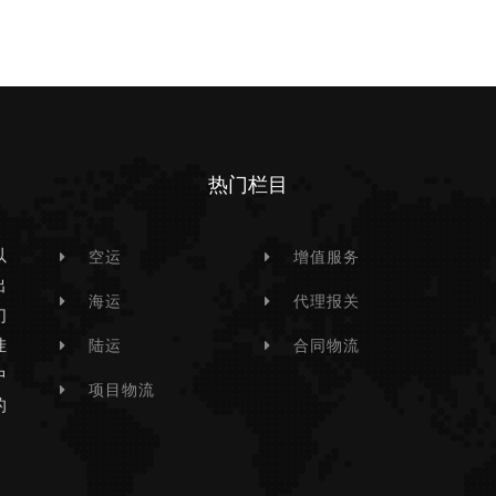
热门栏目
以
空运
增值服务
出
海运
代理报关
们
挂
陆运
合同物流
中
项目物流
的