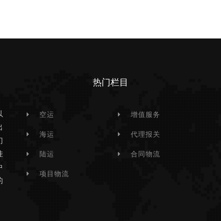
热门栏目
以
空运
增值服务
出
海运
代理报关
们
挂
陆运
合同物流
中
项目物流
的