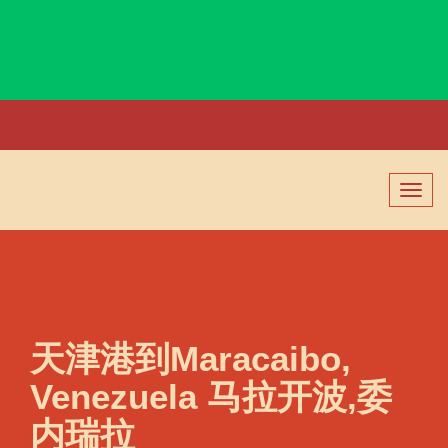
Maputo, Mozambique, 马普托, 莫桑比克
切
换
导
航
天津港到Maracaibo,
Venezuela 马拉开波,委
内瑞拉