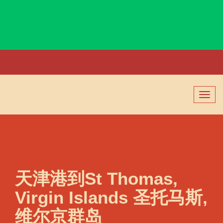
St petersburg FCT, Russia, 圣彼得堡, 俄罗斯
切
换
导
航
天津港到St Thomas,
Virgin Islands 圣托马斯,
维尔京群岛